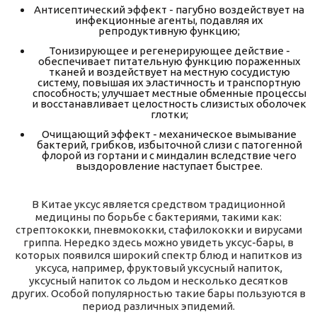
Антисептический эффект - пагубно воздействует на
инфекционные агенты, подавляя их
репродуктивную функцию;
Тонизирующее и регенерирующее действие -
обеспечивает питательную функцию пораженных
тканей и воздействует на местную сосудистую
систему, повышая их эластичность и транспортную
способность; улучшает местные обменные процессы
и восстанавливает целостность слизистых оболочек
глотки;
Очищающий эффект - механическое вымывание
бактерий, грибков, избыточной слизи с патогенной
флорой из гортани и с миндалин вследствие чего
выздоровление наступает быстрее.
В Китае уксус является средством традиционной
медицины по борьбе с бактериями, такими как:
стрептококки, пневмококки, стафилококки и вирусами
гриппа. Нередко здесь можно увидеть уксус-бары, в
которых появился широкий спектр блюд и напитков из
уксуса, например, фруктовый уксусный напиток,
уксусный напиток со льдом и несколько десятков
других. Особой популярностью такие бары пользуются в
период различных эпидемий.