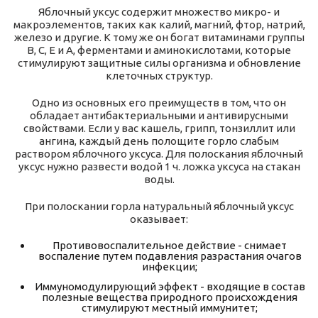
Яблочный уксус содержит множество микро- и
макроэлементов, таких как калий, магний, фтор, натрий,
железо и другие. К тому же он богат витаминами группы
В, С, Е и А, ферментами и аминокислотами, которые
стимулируют защитные силы организма и обновление
клеточных структур.
Одно из основных его преимуществ в том, что он
обладает антибактериальными и антивирусными
свойствами. Если у вас кашель, грипп, тонзиллит или
ангина, каждый день полощите горло слабым
раствором яблочного уксуса. Для полоскания яблочный
уксус нужно развести водой 1 ч. ложка уксуса на стакан
воды.
При полоскании горла натуральный яблочный уксус
оказывает:
Противовоспалительное действие - снимает
воспаление путем подавления разрастания очагов
инфекции;
Иммуномодулирующий эффект - входящие в состав
полезные вещества природного происхождения
стимулируют местный иммунитет;